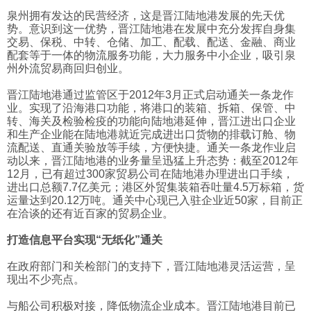
泉州拥有发达的民营经济，这是晋江陆地港发展的先天优
势。意识到这一优势，晋江陆地港在发展中充分发挥自身集
交易、保税、中转、仓储、加工、配载、配送、金融、商业
配套等于一体的物流服务功能，大力服务中小企业，吸引泉
州外流贸易商回归创业。
晋江陆地港通过监管区于2012年3月正式启动通关一条龙作
业。实现了沿海港口功能，将港口的装箱、拆箱、保管、中
转、海关及检验检疫的功能向陆地港延伸，晋江进出口企业
和生产企业能在陆地港就近完成进出口货物的排载订舱、物
流配送、直通关验放等手续，方便快捷。通关一条龙作业启
动以来，晋江陆地港的业务量呈迅猛上升态势：截至2012年
12月，已有超过300家贸易公司在陆地港办理进出口手续，
进出口总额7.7亿美元；港区外贸集装箱吞吐量4.5万标箱，货
运量达到20.12万吨。通关中心现已入驻企业近50家，目前正
在洽谈的还有近百家的贸易企业。
打造信息平台实现“无纸化”通关
在政府部门和关检部门的支持下，晋江陆地港灵活运营，呈
现出不少亮点。
与船公司积极对接，降低物流企业成本。晋江陆地港目前已