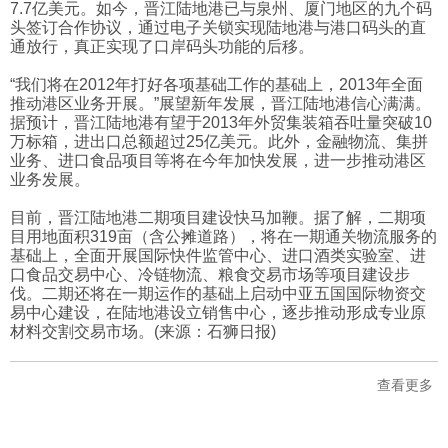
7.7亿美元。如今，晋江陆地港已与泉州、厦门地区的九个码
头签订合作协议，通过电子关锁实现陆地港与港口码头的直
通放行，真正实现了口岸码头功能的后移。
“我们将在2012年打好各项基础工作的基础上，2013年全面
推动港区业务开展。”展望新年发展，晋江陆地港信心满满。
据预计，晋江陆地港有望于2013年外贸集装箱吞吐量突破10
万标箱，进出口总额超过25亿美元。此外，金融物流、集拼
业务、进口食品项目等将在今年加快发展，进一步推动港区
业务发展。
目前，晋江陆地港二期项目建设快马加鞭。据了解，二期项
目用地面积319亩（含公摊道路），将在一期通关物流服务的
基础上，全面开展国际快件监管中心、进口酒类实验室、进
口食品交易中心、冷链物流、粮食交易市场等项目建设步
伐。二期还将在一期运作的基础上启动中亚五国国际物资交
易中心建设，在陆地港设立销售中心，逐步推动形成专业原
材料交割交易市场。(来源：石狮日报)
查看更多