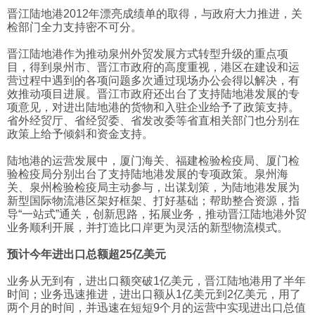
晋江陆地港2012年漂亮成绩单的取得，与政府大力推进，关
检部门全力支持密不可分。
晋江陆地港作为推动泉州外贸发展方式转型升级的重点项
目，得到泉州市、晋江市政府的高度重视，港区在建设和运
营过程中遇到的各项问题多次通过现场办公会得以解决，有
效推动项目进展。晋江市政府还出台了支持陆地港发展的专
项意见，对进出陆地港的货物和入驻企业给予了政策支持。
省外经贸厅、省经贸委、省发改委等省直相关部门也分别在
政策上给予倾斜和资金支持。
陆地港的运营发展中，厦门海关、福建检验检疫局、厦门检
验检疫局分别出台了支持陆地港发展的专项政策。泉州海
关、泉州检验检疫局主动参与，出谋划策，为陆地港发展为
新型国际物流港区架好框架、打好基础；帮助整合资源，指
导“一站式”通关，创新思路，拓展业务，推动晋江陆地港外贸
业务顺利开展，并打造比口岸更为灵活的新型物流模式。
预计今年进出口总额超25亿美元
业务从无到有，进出口额突破1亿美元，晋江陆地港用了半年
时间；业务迅速推进，进出口额从1亿美元到2亿美元，用了
两个月的时间，并迅速在短短9个月的运营中实现进出口总值