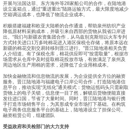
开展与法国达菲、东方海外等28家船公司的合作，在陆地港
设立返箱点，通过“重进重出”陆路运输方式，最大限度地减少
空箱调运成本，也降低了物流企业成本。
积极搭建福建和欧亚大陆桥的合作通道，帮助泉州纺织产业
降低原材料采购成本，并吸引来自西部的货物从我省口岸进
出。“我们与新疆农资集团合作，从乌兹别克斯坦以火车专列
方式转关进口1万多吨棉花进入港区保税仓存储，将原本远在
新疆的棉花交割交易转移到晋江进行。”晋江陆地港相关负责
人介绍道。有了保税仓库，棉花供应即可“按需取量”，根据市
场需求从仓库中及时提取棉花投放市场，有效满足了泉州及
周边地区生产用棉的需求，还降低了企业用棉成本。
加快金融物流和信息物流的发展，为企业提供全方位的融资
服务。晋江陆地港与福建电子口岸公司合作，打造陆地港信
息平台，推动实现“无纸化”通关模式：货物运抵码头只需刷取
货物上的电子关锁，信息便一目了然，解锁后货物便能直接
发往进口国，节省了大量时间。同时，晋江陆地港与银行携
手打造市场销售平台，为其形成专业市场打下基础。在构筑
电子商务信息服务平台的基础上，陆地港设立了担保公司、
融资租赁公司，组建团队
受益政府和关检部门的大力支持