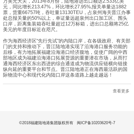
万美元大关，2013年8月份，陆地港进出口额达2.533亿美
元，同比增长213.47%，环比增长27.95%,报关单量达1882
票，货重66757吨，吞吐量13130TEU，占泉州海关晋江办事
处总报关量的50%以上，单证量远超泉州出口加工区、围头
口岸，距离集装箱吞吐量超过12万标箱，进出口总额将25亿
美元的年度目标近在咫尺。
作为海西经济区“先行先试”的内陆口岸，在各级政府、有关部
门的支持和推动下，晋江陆地港实现了沿海港口服务功能的
后移，有力地拓展福建沿海港口经济腹地，促使广阔的中西
部地区成为福建沿海港口拓展货源的重要潜在市场，从而打
通海西经济区东出西进的综合通道成为物流供应链横向链接
纵向延的重要平台和节点。晋江陆地港正在海西最活跃的国
际物流中心和现代化内陆口岸这条道路上越走越远！
查看更多
©2018福建陆地港集团版权所有
闽ICP备10203620号-7